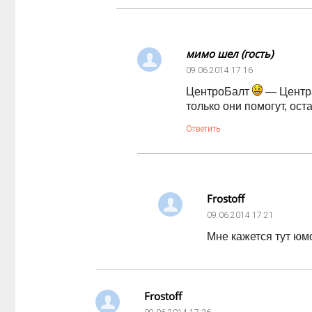
мимо шел (гость)
09.06.2014
17:16
ЦентроБалт
— Центра
только они помогут, ос
Ответить
Frostoff
09.06.2014
17:21
Мне кажется тут юм
Frostoff