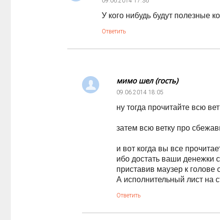
09.06.2014
17:36
У кого нибудь будут полезные 
Ответить
мимо шел (гость)
09.06.2014
18:05
ну тогда прочитайте всю ве
затем всю ветку про сбежав
и вот когда вы все прочита
ибо достать ваши денежки с
приставив маузер к голове 
А исполнительный лист на с
Ответить