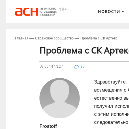
НОВОСТИ
Главная
Страховое сообщество
Проблема с СК Артекс
Проблема с СК Артек
09.06.14
13:27
30
Здравствуйте.
возмещения с С
естественно вы
получил исполн
с этим исполн
следовательно
Frostoff