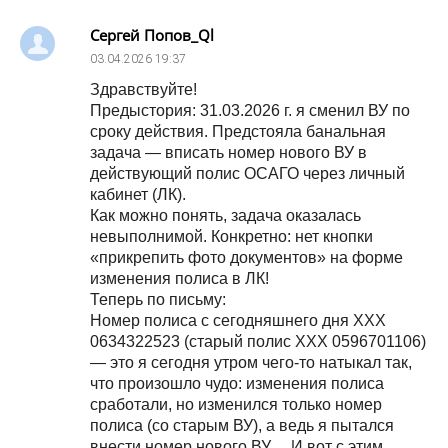
Сергей Попов_Ql
03.04.2026
19:37
Здравствуйте!
Предыстория: 31.03.2026 г. я сменил ВУ по
сроку действия. Предстояла банальная
задача — вписать номер нового ВУ в
действующий полис ОСАГО через личный
кабинет (ЛК).
Как можно понять, задача оказалась
невыполнимой. Конкретно: нет кнопки
«прикрепить фото документов» на форме
изменения полиса в ЛК!
Теперь по письму:
Номер полиса с сегодняшнего дня ХХХ
0634322523 (старый полис ХХХ 0596701106)
— это я сегодня утром чего-то натыкал так,
что произошло чудо: изменения полиса
сработали, но изменился только номер
полиса (со старым ВУ), а ведь я пытался
внести номер нового ВУ… И вот с этим