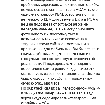
проблемы: «произошла неизвестная ошибка,
не удалось загрузить данные в РСА», также
ошибки по запросу КБМ; естественно, что
нет никакого КБМ для свежего ВУ, а в РСА о
нём не подозревают (страховая же не
передала данные), а я не могу приобщить
фото нового ВУ, поскольку такая
возможность технически исключена в
текущей версии сайта Ингосстраха и в
приложении для мобильных. Вы бы все-таки
сначала убеждались, что советы ваших
консультантов соответствуют технической
реальности. Я подозреваю, что недавно
перепилили сайт и решили: «да нахер эти
сканы, пусть из баз подтягиваются!». Видимо
быдлокодеры тупо забыли «прикрутить»
оную кнопку. Мазл тов!
По обратной связи: за «телефонную» музыку
и за «Диалог завершен» в чате вас в аду
черти будут содомировать «телеграфными
столбами » «С».