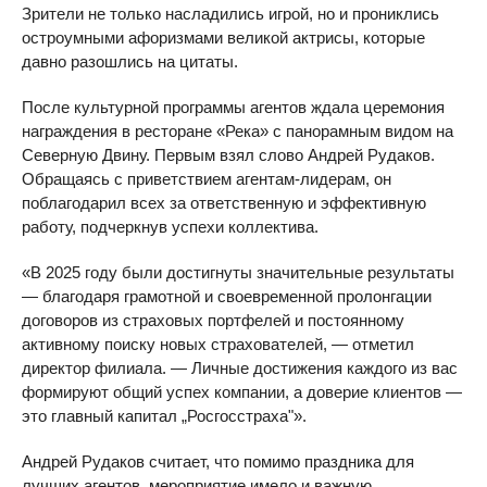
Зрители не только насладились игрой, но и прониклись
остроумными афоризмами великой актрисы, которые
давно разошлись на цитаты.
После культурной программы агентов ждала церемония
награждения в ресторане «Река» с панорамным видом на
Северную Двину. Первым взял слово Андрей Рудаков.
Обращаясь с приветствием агентам-лидерам, он
поблагодарил всех за ответственную и эффективную
работу, подчеркнув успехи коллектива.
«В 2025 году были достигнуты значительные результаты
— благодаря грамотной и своевременной пролонгации
договоров из страховых портфелей и постоянному
активному поиску новых страхователей, — отметил
директор филиала. — Личные достижения каждого из вас
формируют общий успех компании, а доверие клиентов —
это главный капитал „Росгосстраха"».
Андрей Рудаков считает, что помимо праздника для
лучших агентов, мероприятие имело и важную