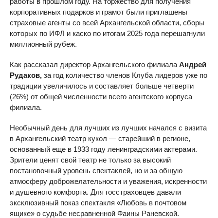
работы в прошлом году. На торжество для получения
корпоративных подарков и грамот были приглашены
страховые агенты со всей Архангельской области, сборы
которых по ИФЛ и каско по итогам 2025 года перешагнули
миллионный рубеж.
Как рассказал директор Архангельского филиала
Андрей
Рудаков,
за год количество членов Клуба лидеров уже по
традиции увеличилось и составляет больше четверти
(26%) от общей численности всего агентского корпуса
филиала.
Необычный день для лучших из лучших начался с визита
в Архангельский театр кукол — старейший в регионе,
основанный еще в 1933 году ленинградскими актерами.
Зрители ценят свой театр не только за высокий
постановочный уровень спектаклей, но и за общую
атмосферу доброжелательности и уважения, искренности
и душевного комфорта. Для госстраховцев давали
эксклюзивный показ спектакля «Любовь в почтовом
ящике» о судьбе несравненной Фаины Раневской.