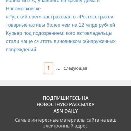
волны БПЛА, упавшего на крышу дома в
Новомосковске
«Русский свет» застраховал в «Росгосстрахе»
товарные активы более чем на 12 млрд рублей
Курьер под подозрением: кого автовладельцы
стали чаще считать виновником обнаруженных
повреждений
...
1
Следующая
ПОДПИШИТЕСЬ НА
НОВОСТНУЮ РАССЫЛКУ
ASN DAILY
Самые интересные материалы сайта на ваш
электронный адрес