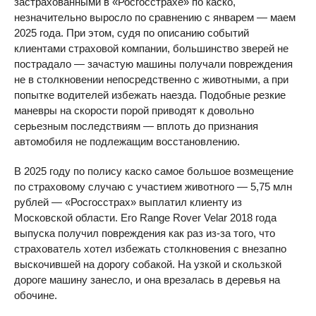
застрахованными в «Росгосстрахе» по каско,
незначительно выросло по сравнению с январем — маем
2025 года. При этом, судя по описанию событий
клиентами страховой компании, большинство зверей не
пострадало — зачастую машины получали повреждения
не в столкновении непосредственно с животными, а при
попытке водителей избежать наезда. Подобные резкие
маневры на скорости порой приводят к довольно
серьезным последствиям — вплоть до признания
автомобиля не подлежащим восстановлению.
В 2025 году по полису каско самое большое возмещение
по страховому случаю с участием животного — 5,75 млн
рублей — «Росгосстрах» выплатил клиенту из
Московской области. Его Range Rover Velar 2018 года
выпуска получил повреждения как раз из-за того, что
страхователь хотел избежать столкновения с внезапно
выскочившей на дорогу собакой. На узкой и скользкой
дороге машину занесло, и она врезалась в деревья на
обочине.