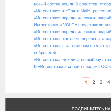
новый состав вошли 9 солистов, отобр
«Ингосстрах» и «Почта Mail»: россиян
«Ингосстрах» определил самые авари
Ингосстрах» и VOLGA представили но
«Ингосстрах» определил самые авари
«Ингосстрах»: как легче переносить жа
«Ингосстрах» стал лидером среди стр
нейросетей
«Ингосстрах»: чек-лист по выбору ст
В «Ингосстрахе» онлайн-продажи ОСГО
2
3
4
1
ПОДПИШИТЕСЬ НА 