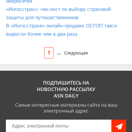
нейросетей
«Ингосстрах»: чек-лист по выбору страховой
защиты для путешественников
В «Ингосстрахе» онлайн-продажи ОСГОП такси
выросли более чем в два раза
...
1
Следующая
ПОДПИШИТЕСЬ НА
НОВОСТНУЮ РАССЫЛКУ
ASN DAILY
Самые интересные материалы сайта на ваш
электронный адрес