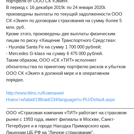
портфеля от ООО СК «Экип».
В период с 16 декабря 2019г. по 24 января 2020г.
произведены выплаты по текущей задолженности ООО
СК «Экип» по договорам страхования на сумму более 5
млн. руб.
Кроме этого, произведены две выплаты физическим
лицам по риску «Хищение Транспортного Средства»:
- Hyundai Santa Fe на сумму 1 700 000 рублей;
- Mercedes G-klass на сумму 6 475 000 рублей.
Таким образом, ООО «СК «ТИТ» исполняет
обязательства по принятому портфелю рисков и убытков
ООО СК «Экип» в должной мере и в оперативном
порядке.
http://www.titins.ru/Компания/
Новости/tabid/198/aid/234/language/ru-RU/Default.aspx
_____________________________________________________
ООО «Страховая компания «ТИТ» работает на страховом
рынке с 1993 года, имеет филиалы в Москве, Санкт-
Петербурге и в городе Находка Приморского края,
Лицензии ЦБ РФ на "Личное страхование",