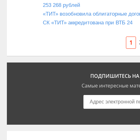
253 268 рублей
«ТИТ» возобновила облигаторные дого
СК «ТИТ» аккредитована при ВТБ 24
1
ПОДПИШИТЕСЬ НА 
Самые интересные мате