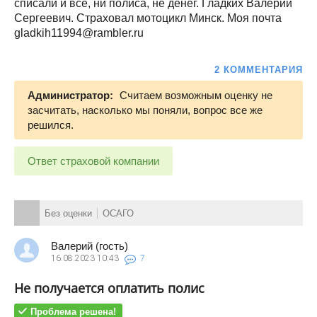
списали и все, ни полиса, не денег. Гладких Валерий
Сергеевич. Страховал мотоцикл Минск. Моя почта
gladkih11994@rambler.ru
2 КОММЕНТАРИЯ
Администратор:
Считаем возможным оценку не
засчитать, насколько мы поняли, вопрос все же
решился.
Ответ страховой компании
Без оценки
ОСАГО
Валерий (гость)
16.08.2023
10:43
7
Не получается оплатить полис
Проблема решена!