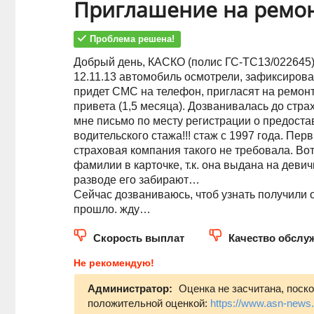
Приглашение на ремо
Проблема решена!
Добрый день, КАСКО (полис ГС-ТС13/022645
12.11.13 автомобиль осмотрели, зафиксирова
придет СМС на телефон, пригласят на ремонт
привета (1,5 месяца). Дозванивалась до стра
мне письмо по месту регистрации о предост
водительского стажа!!! стаж с 1997 года. Пер
страховая компания такого не требовала. Вот
фамилии в карточке, т.к. она выдана на деви
разводе его забирают…
Сейчас дозваниваюсь, чтоб узнать получили 
прошло. жду…
Скорость выплат
Качество обслу
Не рекомендую!
Администратор:
Оценка не засчитана, поск
положительной оценкой:
https://www.asn-news.