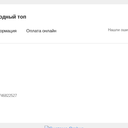
одный топ
Нашли оши
ормация
Оплата онлайн
746822527