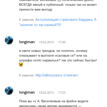
ВСЕГДА явный и публичный. только так он может
принести вам выгоду
Актуализация страхового бардака. А
К заметке:
"казачок то засланный?!!!
longiman
19.02.2013
17:30
в свете новых трендов, не понятно, почему
отказывают в выплате осаговые ск? или на
штрафы хотят нарваться? так это сейчас быстро!
http://allinsurance отжигает
К заметке:
longiman
19.02.2013
17:25
Пока вы «с А. Веселковым на фейсе ведете
дискуссии» люди делом занимаются —