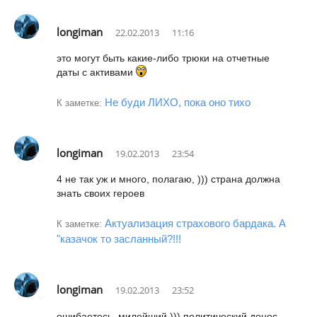
longiman
22.02.2013
11:16
это могут быть какие-либо трюки на отчетные
даты с активами
Не буди ЛИХО, пока оно тихо
К заметке:
longiman
19.02.2013
23:54
4 не так уж и много, полагаю, ))) страна должна
знать своих героев
Актуализация страхового бардака. А
К заметке:
"казачок то засланный?!!!
longiman
19.02.2013
23:52
ошибаетесь, милейший ))) политический донос