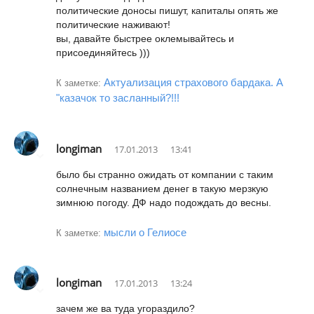
политические доносы пишут, капиталы опять же
политические наживают!
вы, давайте быстрее оклемывайтесь и
присоединяйтесь )))
Актуализация страхового бардака. А
К заметке:
"казачок то засланный?!!!
longiman
17.01.2013
13:41
было бы странно ожидать от компании с таким
солнечным названием денег в такую мерзкую
зимнюю погоду. ДФ надо подождать до весны.
мысли о Гелиосе
К заметке:
longiman
17.01.2013
13:24
зачем же ва туда угораздило?