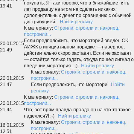
покупать. Я таки говорю, что в ближайшие пять
19:41
лет продавцу на этом не сделать никаких
дополнительных денег по сравнению с обычной
дистрибуцией.
Найти реплику
К материалу:
Строили, строили и, наконец,
построили...
Если предположить, что мораторий введен СК
20.01.2015
АИЖК в инициативном порядке — наверное,
21:49
действительно скоро заставят. Если не заставят
— остаётся только гадать, откуда пошёл сигнал о
введении моратория. ;-)
Найти реплику
К материалу:
Строили, строили и, наконец,
20.01.2015
построили...
21:47
Если предположить, что моратори
Найти
реплику
К материалу:
Строили, строили и, наконец,
20.01.2015
построили...
21:44
Что, вот прям правда-правда он на что-то такое
надеялся?! :-)
Найти реплику
К материалу:
Строили, строили и, наконец,
16.01.2015
построили...
12:51