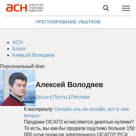
УРЕГУЛИРОВАНИЕ УБЫТКОВ
АСН
Блоги
Алексей Володяев
Персональный блог
Алексей Володяев
Досье
|
Посты
|
Реплики
К материалу:
Онлайн иль не онлайн, вот в чем
вопрос
Продажи ОСАГО исчисляются девятью нулями?
То есть, вы как-бы продали ощутимо больше 150
000 штук полисов электронного ОСАГО? РСА