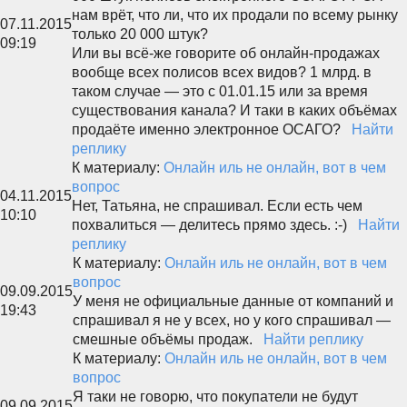
нам врёт, что ли, что их продали по всему рынку
07.11.2015
только 20 000 штук?
09:19
Или вы всё-же говорите об онлайн-продажах
вообще всех полисов всех видов? 1 млрд. в
таком случае — это с 01.01.15 или за время
существования канала? И таки в каких объёмах
продаёте именно электронное ОСАГО?
Найти
реплику
К материалу:
Онлайн иль не онлайн, вот в чем
вопрос
04.11.2015
Нет, Татьяна, не спрашивал. Если есть чем
10:10
похвалиться — делитесь прямо здесь. :-)
Найти
реплику
К материалу:
Онлайн иль не онлайн, вот в чем
вопрос
09.09.2015
У меня не официальные данные от компаний и
19:43
спрашивал я не у всех, но у кого спрашивал —
смешные объёмы продаж.
Найти реплику
К материалу:
Онлайн иль не онлайн, вот в чем
вопрос
Я таки не говорю, что покупатели не будут
09.09.2015