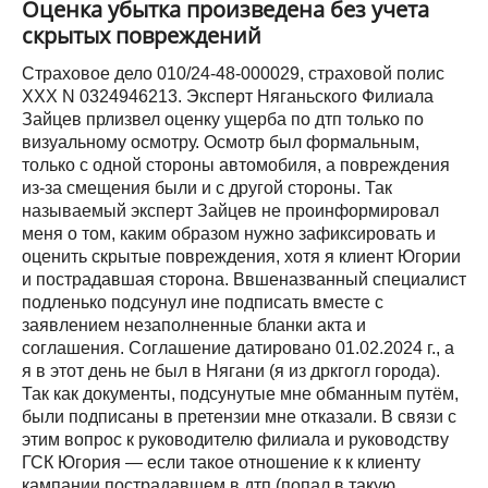
Оценка убытка произведена без учета
скрытых повреждений
Страховое дело 010/24-48-000029, страховой полис
ХХХ N 0324946213. Эксперт Няганьского Филиала
Зайцев прлизвел оценку ущерба по дтп только по
визуальному осмотру. Осмотр был формальным,
только с одной стороны автомобиля, а повреждения
из-за смещения были и с другой стороны. Так
называемый эксперт Зайцев не проинформировал
меня о том, каким образом нужно зафиксировать и
оценить скрытые повреждения, хотя я клиент Югории
и пострадавшая сторона. Ввшеназванный специалист
подленько подсунул ине подписать вместе с
заявлением незаполненные бланки акта и
соглашения. Соглашение датировано 01.02.2024 г., а
я в этот день не был в Нягани (я из дркгогл города).
Так как документы, подсунутые мне обманным путём,
были подписаны в претензии мне отказали. В связи с
этим вопрос к руководителю филиала и руководству
ГСК Югория — если такое отношение к к клиенту
кампании пострадавшем в дтп (попал в такую