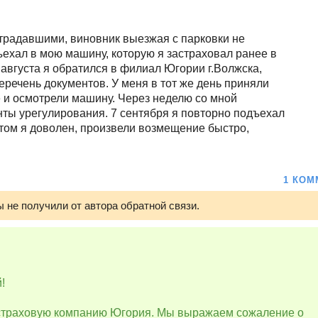
страдавшими, виновник выезжая с парковки не
ъехал в мою машину, которую я застраховал ранее в
августа я обратился в филиал Югории г.Волжска,
еречень документов. У меня в тот же день приняли
 и осмотрели машину. Через неделю со мной
нты урегулирования. 7 сентября я повторно подъехал
том я доволен, произвели возмещение быстро,
1 КОМ
мы не получили от автора обратной связи.
!
 страховую компанию Югория. Мы выражаем сожаление о