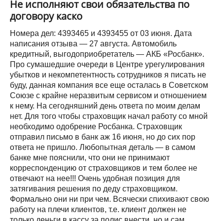
Не исполняют свои обязательства по
договору каско
Номера дел: 4393465 и 4393455 от 03 июня. Дата
написания отзыва — 27 августа. Автомобиль
кредитный, выгодоприобретатель — АКБ «Росбанк».
Про сумашедшие очереди в Центре урегулирования
убытков и некомпетентность сотрудников я писать не
буду, данная компания все еще осталась в Советском
Союзе с крайне неразвитым сервисом и отношением
к нему. На сегодняшний день ответа по моим делам
нет. Для того чтобы страховщик начал работу со мной
необходимо одобрение Росбанка. Страховщик
отправил письмо в банк аж 16 июня, но до сих пор
ответа не пришло. Любопытная деталь — в самом
банке мне пояснили, что они не принимают
корреспонденцию от страховщиков и тем более не
отвечают на нее!!! Очень удобная позиция для
затягивания решения по деду страховщиком.
Формально они ни при чем. Всячески спихивают свою
работу на плечи клиентов, т.е. клиент должен не
только деньги в кассу за полис внести, но и сам