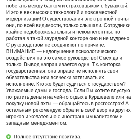
побегать между банком и страховщиком с бумажкой.
И это в век высоких технологий и повсеместной
модернизации! О существовании электронной почты
они, по всей видимости, только слышали. Сотрудники
крайне недоброжелательны и некомпетентны, но
работая в такой заурядной конторе оно и не мудрено.
С руководством не соединяют по причине,
ВНИМАНИЕ — недопущения психологического
воздействия на это самое руководство! Смех да и
только. Вывод напрашивается один. Т.к. конторка
государственная, она вправе не исполнять свои
обязательства или всячески затягивать их
исполнение. Кто же будет судиться с государством?
Уважаемые дамы и господа. Если Вы хотите впустую
потратить деньги на чей-то отдых в Куршевеле или на
покупку новой яхты — обращайтесь в росгосстрах! А
остальным рекомендую обратить свой взор на других
игроков и желательно с иностранным капиталом и
западным менеджментом.
Полное отсутствие позитива.