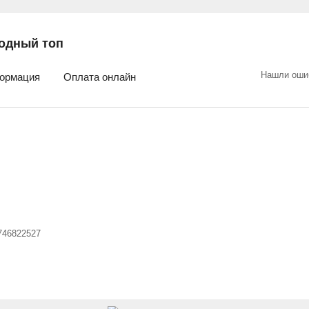
одный топ
Нашли оши
ормация
Оплата онлайн
746822527