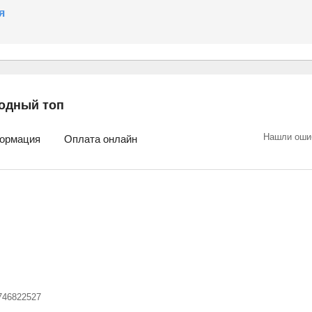
я
одный топ
Нашли оши
ормация
Оплата онлайн
746822527