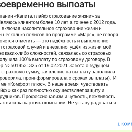
воевременно выпоаты
пании «Капитал лайф страхование жизни» за
ляюсь клиентом более 10 лет, а точнее с 2012 года.
, включая накопительное страхование жизни и
и несколько полисов по программе «Марс», не говоря
хочется отметить — это надёжность и выполнение
л страховой случай и внезапно ушёл из жизни мой
без каких-либо сложностей, связалась со страховых
олучила 100% выплату по страховому договору. В
ор № 5019531325 от 19.02.2021 Забота о будущем
 страховую сумму, заявление на выплату заполнила
 проверила, проинформировала о сроках выплаты). И
мме «Комфорт плюс». В наше время чувствовать
айф » как раз полностью осуществляет защиту и
отрудников. Профессионализм и чуткость, вежливость
ак визитка карточка компании. Не устану радоваться
1 КОМ