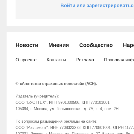
Войти или зарегистрироватьс
Новости
Мнения
Сообщество
Нар
О проекте
Контакты
Реклама
Правовая инф
© «Агентство страховых новостей» (АСН).
Издатель (учредитель):
ООО "БУСТТЕХ". ИНН 9701300506, КПП 770101001
105094, г. Москва, ул. Гольяновская, д. 7А, к. 4, пом. 2Н
По вопросам размещения рекламы на сайте:
ООО "Регламент". ИНН 7708323273, КПП 770801001. ОГРН 1177
107031, Россия, г. Москва, ул. Петровка, д. 27, 5 этаж, пом. 8а