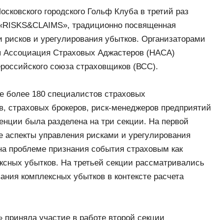
осковcкого городского Гольф Клуба в третий раз
 «RISKS&CLAIMS», традиционно посвященная
и рисков и урегулирования убытков. Организаторами
 Ассоциация Страховых Аджастеров (НАСА)
российского союза страховщиков (ВСС).
е более 180 специалистов страховых
в, страховых брокеров, риск-менеджеров предприятий
енции была разделена на три секции. На первой
е аспекты управления рисками и урегулирования
на проблеме признания события страховым как
сных убытков. На третьей секции рассматривались
ния комплексных убытков в контексте расчета
приняла участие в работе второй секции