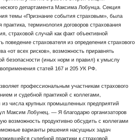
ческого департамента Максима Лобунца. Секция
ния темы «Признание события страховым», была
 практика, терминология договоров страхования
ия, страховой случай как факт объективной
ь поведение страхователя из определения страхового
ва «от всех рисков», возможность приравнять
й безопасности (иных норм и правил) к умыслу
авоприменения статей 167 и 205 УК РФ.
озволяет профессиональным участникам страхового
нием и судебной практикой с коллегами,
й из числа крупных промышленных предприятий
ул Максим Лобунец. — Я благодарю организаторов
ую возможность продуктивно обсудить с коллегами
озможные варианты решения насущных задач
ложившейся судебной практики к страховой