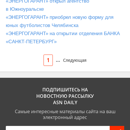
«ЭНЕРГОГАРАНТ» открыл агентство
в Южноуральске
«ЭНЕРГОГАРАНТ» приобрел новую форму для
юных футболистов Челябинска
«ЭНЕРГОГАРАНТ» на открытии отделения БАНКА
«САНКТ-ПЕТЕРБУРГ»
...
1
Следующая
ПОДПИШИТЕСЬ НА
НОВОСТНУЮ РАССЫЛКУ
ASN DAILY
Самые интересные материалы сайта на ваш
электронный адрес