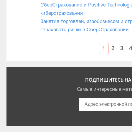
СберСтрахование и Positive Technolog
киберстрахования
Занятия торговлей, агробизнесом и с
страховать риски в СберСтраховании
2
3
4
1
ПОДПИШИТЕСЬ НА 
Самые интересные мате