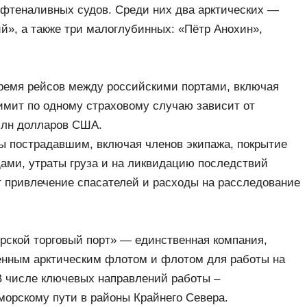
нефтеналивных судов. Среди них два арктических —
й», а также три малоглубинных: «Пётр Анохин»,
время рейсов между российскими портами, включая
Лимит по одному страховому случаю зависит от
 млн долларов США.
ы пострадавшим, включая членов экипажа, покрытие
дами, утраты груза и на ликвидацию последствий
ет привлечение спасателей и расходы на расследование
рской торговый порт» — единственная компания,
енным арктическим флотом и флотом для работы на
 В числе ключевых направлений работы –
морскому пути в районы Крайнего Севера.