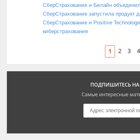
СберСтрахование и Билайн объединил
СберСтрахование запустила продукт 
СберСтрахование и Positive Technolog
киберстрахования
2
3
4
1
ПОДПИШИТЕСЬ НА 
Самые интересные мате