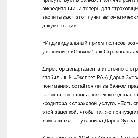
аккредитации, и теперь для страховщ
засчитывают этот пункт автоматически
документации.
«Индивидуальный прием полисов возмо
уточнили в «Совкомбанк Страховании»
Директор департамента ипотечного ст
стабильный «Экспрет РА») Дарья Зуева
понимания, остаётся ли за банком пра
заёмщиком полиса «нерекомендованног
кредитора к страховой услуге. «Есть о
этой зацепкой, чтобы так же принужд
компаниях», — уточнила Дарья Зуева.
Как сообщили АСН в «Абсолют Страхов