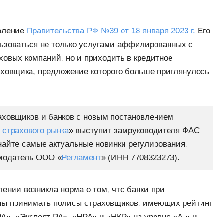
вление
Правительства РФ №39 от 18 января 2023 г.
Его
льзоваться не только услугами аффилированных с
ховых компаний, но и приходить в кредитное
аховщика, предложение которого больше приглянулось
аховщиков и банков с новым постановлением
 страхового рынка
» выступит замруководителя ФАС
найте самые актуальные новинки регулирования.
амодатель ООО «
Регламент
» (ИНН 7708323273).
ении возникла норма о том, что банки при
ы принимать полисы страховщиков, имеющих рейтинг
А», «Эксперт РА», «НРА» и «НКР» на уровне «А-» и