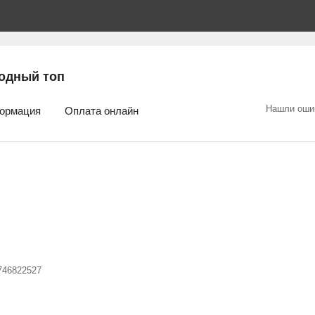
одный топ
Нашли оши
ормация
Оплата онлайн
746822527