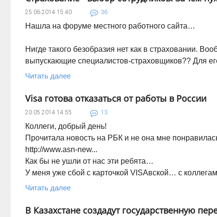
25.06.2014
15:40
36
Нашла на форуме местного работного сайта…
Нигде такого безобразия нет как в страховании. Во
выпускающие специалистов-страховщиков?? Для е
Читать далее
Visa готова отказаться от работы в России
20.05.2014
14:55
13
Коллеги, добрый день!
Прочитала новость на РБК и не она мне понравилас
http://www.asn-new...
Как бы не ушли от нас эти ребята…
У меня уже сбой с карточкой VISAвской… с коллега
Читать далее
В Казахстане создадут государственную пе