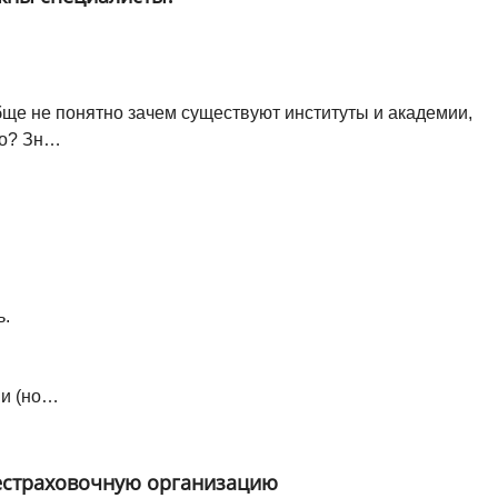
обще не понятно зачем существуют институты и академии,
го? Зн…
ь.
ми (но…
рестраховочную организацию