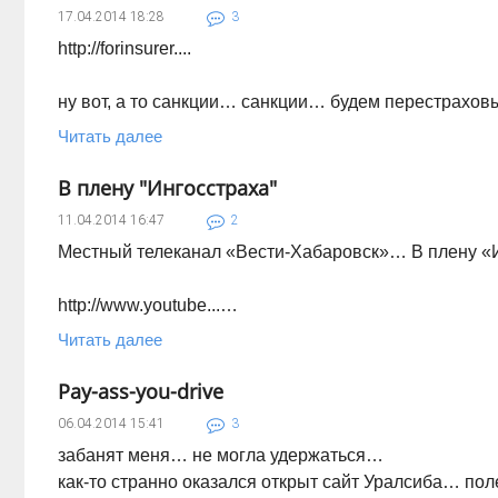
17.04.2014
18:28
3
http://forinsurer....
ну вот, а то санкции… санкции… будем перестрахов
Читать далее
В плену "Ингосстраха"
11.04.2014
16:47
2
Местный телеканал «Вести-Хабаровск»… В плену «
http://www.youtube...…
Читать далее
Pay-ass-you-drive
06.04.2014
15:41
3
забанят меня… не могла удержаться…
как-то странно оказался открыт сайт Уралсиба… по