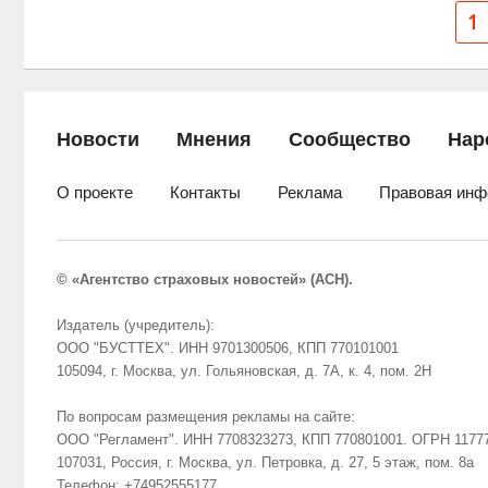
1
Новости
Мнения
Сообщество
Нар
О проекте
Контакты
Реклама
Правовая инф
© «Агентство страховых новостей» (АСН).
Издатель (учредитель):
ООО "БУСТТЕХ". ИНН 9701300506, КПП 770101001
105094, г. Москва, ул. Гольяновская, д. 7А, к. 4, пом. 2Н
По вопросам размещения рекламы на сайте:
ООО "Регламент". ИНН 7708323273, КПП 770801001. ОГРН 1177
107031, Россия, г. Москва, ул. Петровка, д. 27, 5 этаж, пом. 8а
Телефон: +74952555177