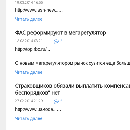
19.03.2014
16:55
http://www.asn-new...…
Читать далее
ФАС реформируют в мегарегулятор
13.03.2014
08:21
2
http://top.rbc.ru/...
С новым мегарегулятором рынок сузится еще больш
Читать далее
Страховщиков обязали выплатить компенсац
беспорядков" нет
27.02.2014
21:29
2
http://www.ua-toda...…
Читать далее