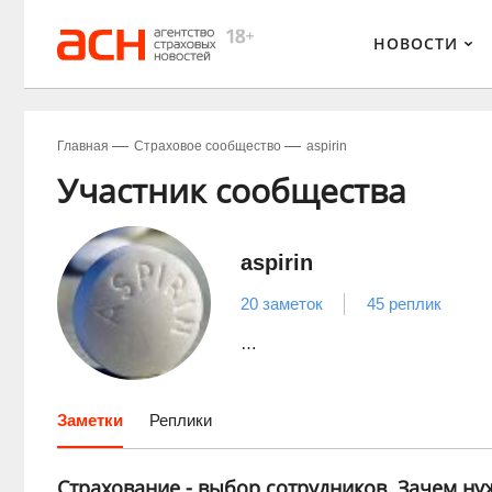
НОВОСТИ
Главная
Страховое сообщество
aspirin
Участник сообщества
aspirin
20 заметок
45 реплик
…
Заметки
Реплики
Страхование - выбор сотрудников. Зачем н