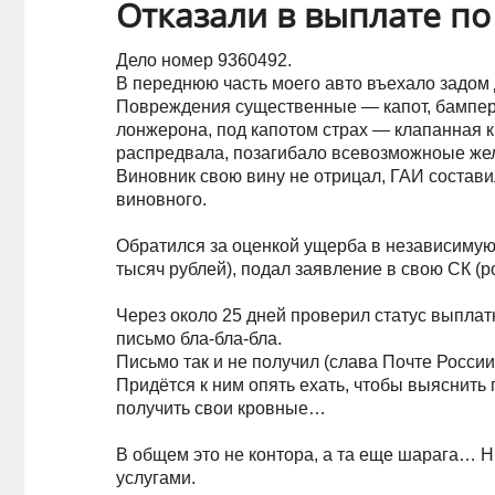
Отказали в выплате п
Дело номер 9360492.
В переднюю часть моего авто въехало задом д
Повреждения существенные — капот, бампер,
лонжерона, под капотом страх — клапанная 
распредвала, позагибало всевозможноые жел
Виновник свою вину не отрицал, ГАИ составил
виновного.
Обратился за оценкой ущерба в независимую
тысяч рублей), подал заявление в свою СК (
Через около 25 дней проверил статус выплат
письмо бла-бла-бла.
Письмо так и не получил (слава Почте Росси
Придётся к ним опять ехать, чтобы выяснить
получить свои кровные…
В общем это не контора, а та еще шарага… Ни
услугами.