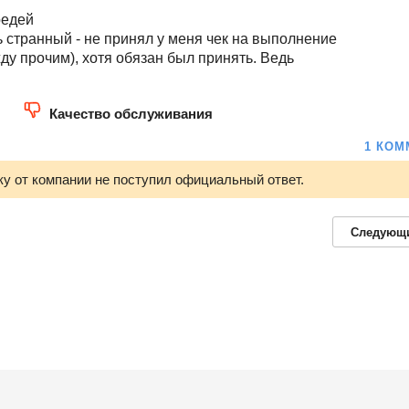
редей
странный - не принял у меня чек на выполнение
ду прочим), хотя обязан был принять. Ведь
Качество обслуживания
1 КОМ
ку от компании не поступил официальный ответ.
Следующ