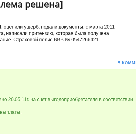
блема решена]
П, оценили ущерб, подали документы, с марта 2011
ета, написали притензию, которая была получена
ование. Страховой полис ВВВ № 0547266421
5 КОММ
о 20.05.11г. на счет выгодоприобретателя в соответствии
 выплаты.