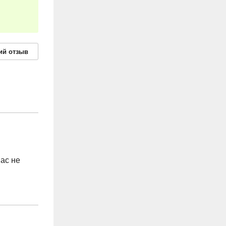
ий
отзыв
ас не