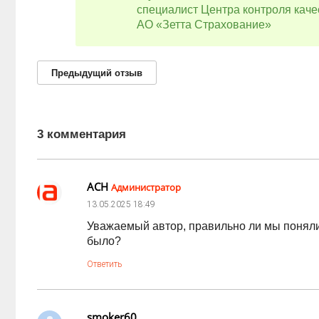
специалист Центра контроля каче
АО «Зетта Страхование»
Предыдущий
отзыв
3 комментария
АСН
Администратор
13.05.2025
18:49
Уважаемый автор, правильно ли мы поняли,
было?
Ответить
smoker60