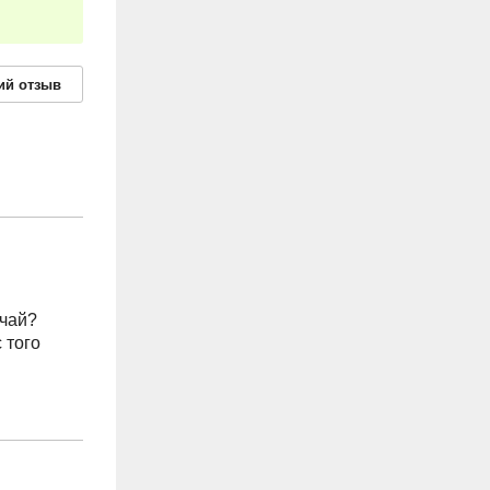
ий
отзыв
учай?
 того