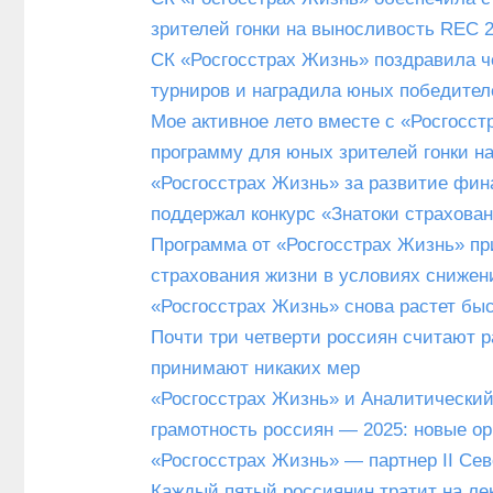
зрителей гонки на выносливость REC 
СК «Росгосстрах Жизнь» поздравила ч
турниров и наградила юных победите
Мое активное лето вместе с «Росгосс
программу для юных зрителей гонки н
«Росгосстрах Жизнь» за развитие фин
поддержал конкурс «Знатоки страхован
Программа от «Росгосстрах Жизнь» пр
страхования жизни в условиях снижен
«Росгосстрах Жизнь» снова растет бы
Почти три четверти россиян считают р
принимают никаких мер
«Росгосстрах Жизнь» и Аналитически
грамотность россиян — 2025: новые о
«Росгосстрах Жизнь» — партнер II Се
Каждый пятый россиянин тратит на ле