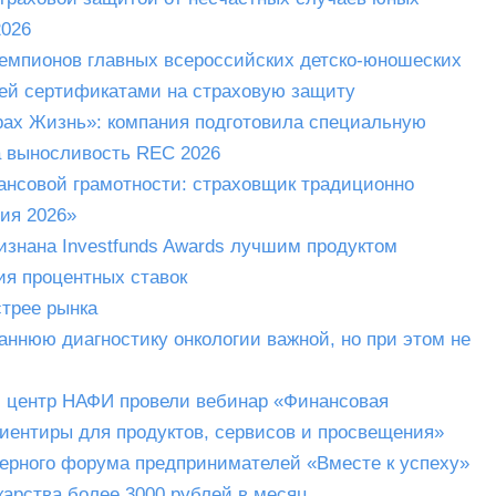
2026
емпионов главных всероссийских детско-юношеских
лей сертификатами на страховую защиту
трах Жизнь»: компания подготовила специальную
а выносливость REC 2026
ансовой грамотности: страховщик традиционно
ия 2026»
изнана Investfunds Awards лучшим продуктом
ия процентных ставок
стрее рынка
аннюю диагностику онкологии важной, но при этом не
й центр НАФИ провели вебинар «Финансовая
риентиры для продуктов, сервисов и просвещения»
верного форума предпринимателей «Вместе к успеху»
карства более 3000 рублей в месяц