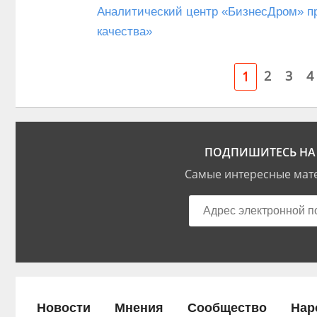
Аналитический центр «БизнесДром» п
качества»
2
3
4
1
ПОДПИШИТЕСЬ НА 
Самые интересные мате
Новости
Мнения
Сообщество
Нар