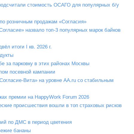
подсчитали стоимость ОСАГО для популярных б/у
 по розничным продажам «Согласия»
Согласие» назвало топ-3 популярных марок байков
л итоги I кв. 2026 г.
одукты
бе за парковку в этих районах Москвы
алом посевной кампании
Согласие-Вита» на уровне AA.ru со стабильным
мках премии на HappyWork Forum 2026
еские происшествия вошли в топ страховых рисков
ний по ДМС в период цветения
вежие бананы