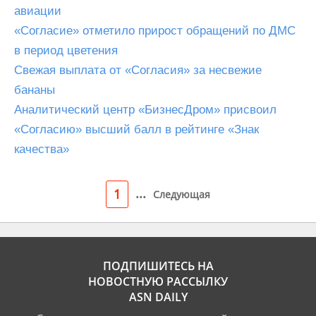
авиации
«Согласие» отметило прирост обращений по ДМС
в период цветения
Свежая выплата от «Согласия» за несвежие
бананы
Аналитический центр «БизнесДром» присвоил
«Согласию» высший балл в рейтинге «Знак
качества»
...
1
Следующая
ПОДПИШИТЕСЬ НА
НОВОСТНУЮ РАССЫЛКУ
ASN DAILY