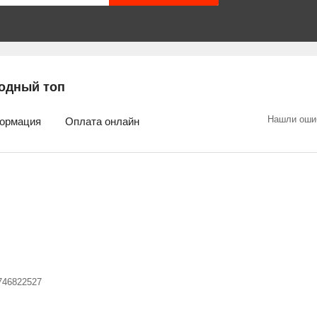
одный топ
Нашли оши
ормация
Оплата онлайн
746822527