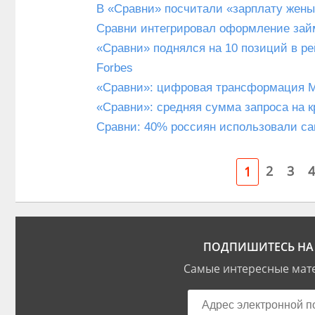
В «Сравни» посчитали «зарплату жен
Сравни интегрировал оформление займ
«Сравни» поднялся на 10 позиций в ре
Forbes
«Сравни»: цифровая трансформация МС
«Сравни»: средняя сумма запроса на 
Сравни: 40% россиян использовали са
2
3
4
1
ПОДПИШИТЕСЬ НА 
Самые интересные мате