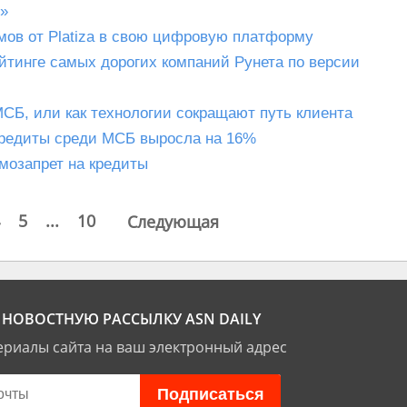
ы»
ов от Platiza в свою цифровую платформу
йтинге самых дорогих компаний Рунета по версии
Б, или как технологии сокращают путь клиента
кредиты среди МСБ выросла на 16%
мозапрет на кредиты
5
...
10
Следующая
НОВОСТНУЮ РАССЫЛКУ ASN DAILY
риалы сайта на ваш электронный адрес