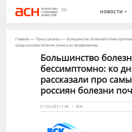
НОВОСТИ
Главная
Пресс-релизы
Большинство болезней почек протека
среди россиян болезни почек и их профилактику
Большинство болезн
бессимптомно: ко дн
рассказали про сам
россиян болезни поч
27.03.2025
11:48
ВСК