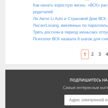
Как начать взрослую жизнь: «ВСК» рас
родителей
Ли Авто/ Li Auto и Страховой Дом ВС
Лисян/Lixiang, ввезённых по параллел
Треть россиян в период июньских отп
Психолог ВСК назвала 8 шагов для сня
2
3
4
1
ПОДПИШИТЕСЬ НА 
Самые интересные мате