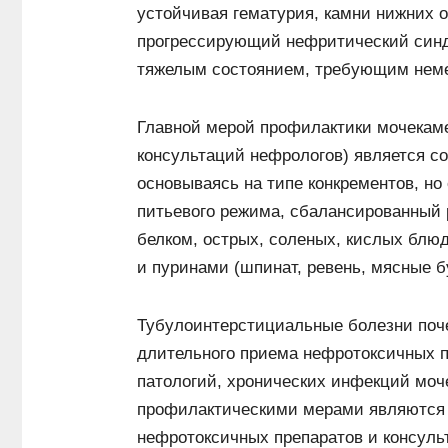
устойчивая гематурия, камни нижних о
прогрессирующий нефритический син
тяжелым состоянием, требующим неме
Главной мерой профилактики мочекаме
консультаций нефрологов) является со
основываясь на типе конкрементов, н
питьевого режима, сбалансированный
белком, острых, соленых, кислых блюд
и пуринами (шпинат, ревень, мясные б
Тубулоинтерстициальные болезни поч
длительного приема нефротоксичных п
патологий, хронических инфекций мо
профилактическими мерами являются 
нефротоксичных препаратов и консульт