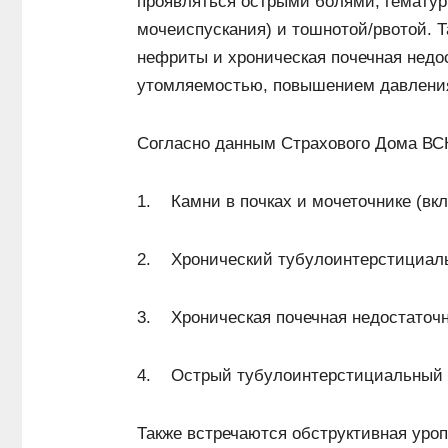
проявляться острыми болями, гематур
мочеиспускания) и тошнотой/рвотой. 
нефриты и хроническая почечная недо
утомляемостью, повышением давления
Согласно данным Страхового Дома ВСК
1. Камни в почках и мочеточнике (вк
2. Хронический тубулоинтерстициал
3. Хроническая почечная недостаточ
4. Острый тубулоинтерстициальный 
Также встречаются обструктивная уро