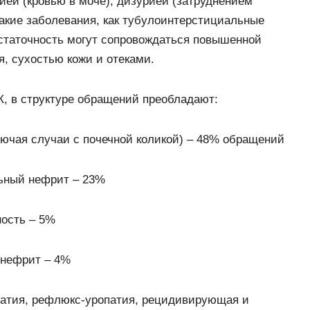
ией (кровью в моче), дизурией (затруднением
Такие заболевания, как тубулоинтерстициальные
статочность могут сопровождаться повышенной
, сухостью кожи и отеками.
, в структуре обращений преобладают:
лючая случаи с почечной коликой) – 48% обращений
ьный нефрит – 23%
ность – 5%
нефрит – 4%
патия, рефлюкс-уропатия, рецидивирующая и