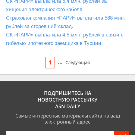
СК «ПАРИ» выплатила 5,4 млн. рублей за
хищение электрического кабеля.
Страховая компания «ПАРИ» выплатила 588 млн.
рублей за сгоревший склад.
СК «ПАРИ» выплатила 4,5 млн. рублей в связи с
гибелью ипотечного заемщика в Турции.
...
1
Следующая
ПОДПИШИТЕСЬ НА
НОВОСТНУЮ РАССЫЛКУ
ASN DAILY
Самые интересные материалы сайта на ваш
электронный адрес