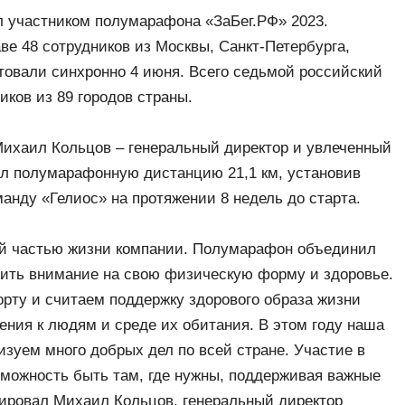
ал участником полумарафона «ЗаБег.РФ» 2023.
е 48 сотрудников из Москвы, Санкт-Петербурга,
товали синхронно 4 июня. Всего седьмой российский
ков из 89 городов страны.
Михаил Кольцов – генеральный директор и увлеченный
л полумарафонную дистанцию 21,1 км, установив
манду «Гелиос» на протяжении 8 недель до старта.
ой частью жизни компании. Полумарафон объединил
ить внимание на свою физическую форму и здоровье.
орту и считаем поддержку здорового образа жизни
ния к людям и среде их обитания. В этом году наша
изуем много добрых дел по всей стране. Участие в
зможность быть там, где нужны, поддерживая важные
ировал Михаил Кольцов, генеральный директор