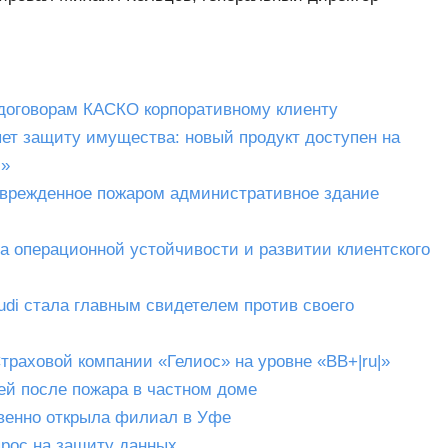
 договорам КАСКО корпоративному клиенту
ет защиту имущества: новый продукт доступен на
и»
оврежденное пожаром административное здание
а операционной устойчивости и развитии клиентского
di стала главным свидетелем против своего
траховой компании «Гелиос» на уровне «BB+|ru|»
ей после пожара в частном доме
венно открыла филиал в Уфе
прос на защиту данных