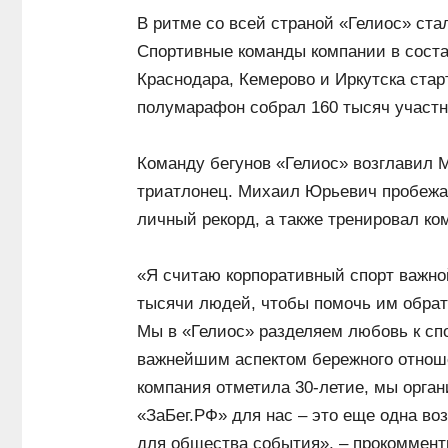
В ритме со всей страной «Гелиос» ст
Спортивные команды компании в состав
Краснодара, Кемерово и Иркутска стар
полумарафон собрал 160 тысяч участни
Команду бегунов «Гелиос» возглавил 
триатлонец. Михаил Юрьевич пробежа
личный рекорд, а также тренировал ко
«Я считаю корпоративный спорт важн
тысячи людей, чтобы помочь им обрат
Мы в «Гелиос» разделяем любовь к сп
важнейшим аспектом бережного отноше
компания отметила 30-летие, мы орган
«ЗаБег.РФ» для нас – это еще одна во
для общества события», – прокоммент