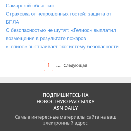
Самарской области»
Страховка от непрошенных гостей: защита от
БПЛА
С безопасностью не шутят: «Гелиос» выплатил
возмещения в результате пожаров
«Гелиос» выстраивает экосистему безопасности
...
1
Следующая
ПОДПИШИТЕСЬ НА
НОВОСТНУЮ РАССЫЛКУ
ASN DAILY
Самые интересные материалы сайта на ваш
электронный адрес