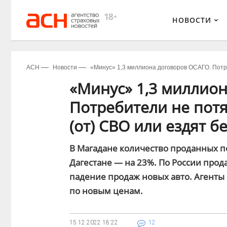
НОВОСТИ
АСН
Новости
«Минус» 1,3 миллиона договоров ОСАГО. Потре
«Минус» 1,3 миллио
Потребители не потя
(от) СВО или ездят б
В Магадане количество проданных п
Дагестане — на 23%. По России прода
падение продаж новых авто. Агенты 
по новым ценам.
15.12.2022
18:22
12