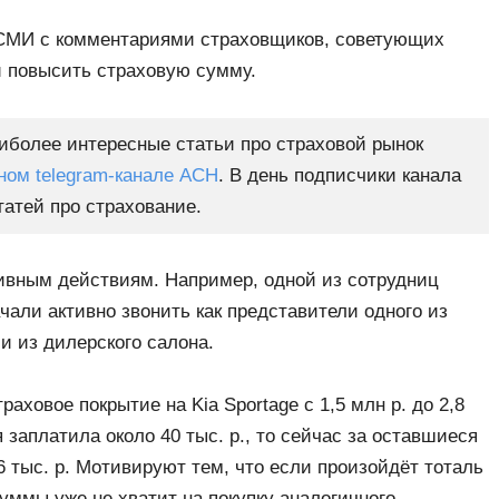
 СМИ с комментариями страховщиков, советующих
и повысить страховую сумму.
более интересные статьи про страховой рынок
ом telegram-канале АСН
. В день подписчики канала
татей про страхование.
ивным действиям. Например, одной из сотрудниц
али активно звонить как представители одного из
и из дилерского салона.
ховое покрытие на Kia Sportage c 1,5 млн р. до 2,8
 заплатила около 40 тыс. р., то сейчас за оставшиеся
 тыс. р. Мотивируют тем, что если произойдёт тоталь
уммы уже не хватит на покупку аналогичного