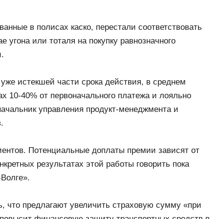
анные в полисах каско, перестали соответствовать
ае угона или тоталя на покупку равнозначного
.
уже истекшей части срока действия, в среднем
ах 10-40% от первоначального платежа и лояльно
начальник управления продукт-менеджмента и
.
лиентов. Потенциальные доплаты премии зависят от
нкретных результатах этой работы говорить пока
-Волге».
, что предлагают увеличить страховую сумму «при
то повысит финансовую защиту транспортных средств в