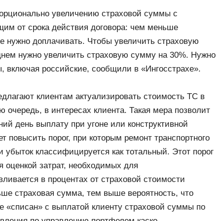
порционально увеличению страховой суммы с
м от срока действия договора: чем меньше
е нужно доплачивать. Чтобы увеличить страховую
еднем нужно увеличить страховую сумму на 30%. Нужно
ы, включая российские, сообщили в «Ингосстрахе».
редлагают клиентам актуализировать стоимость ТС в
ую очередь, в интересах клиента. Такая мера позволит
ний день выплату при угоне или конструктивной
ет повысить порог, при которым ремонт транспортного
и убыток классифицируется как тотальный. Этот порог
я оценкой затрат, необходимых для
вливается в процентах от страховой стоимости
ьше страховая сумма, тем выше вероятность, что
не «списан» с выплатой клиенту страховой суммы по
авления по управлению портфелем каско