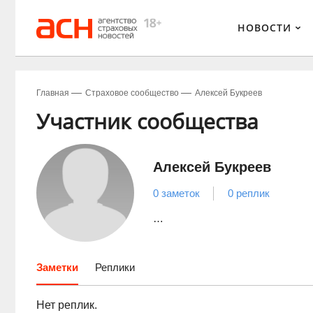
НОВОСТИ
Главная
Страховое сообщество
Алексей Букреев
Участник сообщества
Алексей Букреев
0 заметок
0 реплик
…
Заметки
Реплики
Нет реплик.