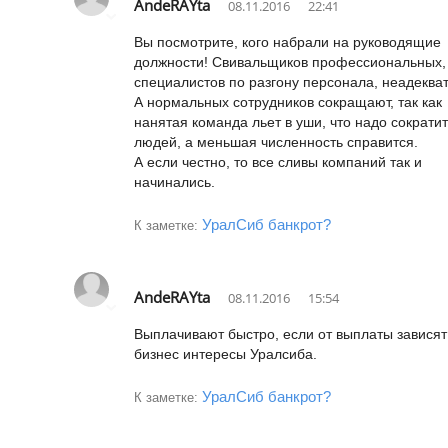
AndeRAYta
08.11.2016
22:41
Вы посмотрите, кого набрали на руководящие
должности! Свивальщиков профессиональных,
специалистов по разгону персонала, неадекват
А нормальных сотрудников сокращают, так как
нанятая команда льет в уши, что надо сократит
людей, а меньшая численность справится.
А если честно, то все сливы компаний так и
начинались.
УралСиб банкрот?
К заметке:
AndeRAYta
08.11.2016
15:54
Выплачивают быстро, если от выплаты зависят
бизнес интересы Уралсиба.
УралСиб банкрот?
К заметке: