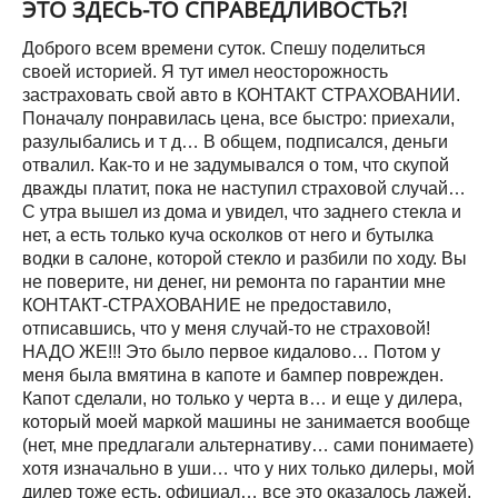
ЭТО ЗДЕСЬ-ТО СПРАВЕДЛИВОСТЬ?!
Доброго всем времени суток. Спешу поделиться
своей историей. Я тут имел неосторожность
застраховать свой авто в КОНТАКТ СТРАХОВАНИИ.
Поначалу понравилась цена, все быстро: приехали,
разулыбались и т д… В общем, подписался, деньги
отвалил. Как-то и не задумывался о том, что скупой
дважды платит, пока не наступил страховой случай…
С утра вышел из дома и увидел, что заднего стекла и
нет, а есть только куча осколков от него и бутылка
водки в салоне, которой стекло и разбили по ходу. Вы
не поверите, ни денег, ни ремонта по гарантии мне
КОНТАКТ-СТРАХОВАНИЕ не предоставило,
отписавшись, что у меня случай-то не страховой!
НАДО ЖЕ!!! Это было первое кидалово… Потом у
меня была вмятина в капоте и бампер поврежден.
Капот сделали, но только у черта в… и еще у дилера,
который моей маркой машины не занимается вообще
(нет, мне предлагали альтернативу… сами понимаете)
хотя изначально в уши… что у них только дилеры, мой
дилер тоже есть, официал… все это оказалось лажей.