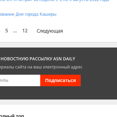
новании Дня города Каширы
5
...
12
Следующая
НОВОСТНУЮ РАССЫЛКУ ASN DAILY
риалы сайта на ваш электронный адрес
одный топ