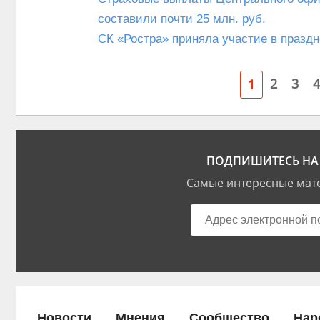
составили почти 25 млн. руб.
СК «Ростра» приняла участие в празд
2
3
4
1
ПОДПИШИТЕСЬ НА 
Самые интересные мате
Новости
Мнения
Сообщество
Нар