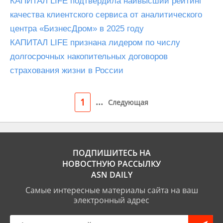
КАПИТАЛ LIFE подтвердила наивысший рейтинг
качества клиентского сервиса от аналитического
центра «БизнесДром» в 2025 году
КАПИТАЛ LIFE признана лидером по числу
долгосрочных накопительных договоров
страхования жизни в России
...
1
Следующая
ПОДПИШИТЕСЬ НА
НОВОСТНУЮ РАССЫЛКУ
ASN DAILY
Самые интересные материалы сайта на ваш
электронный адрес