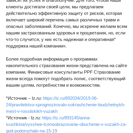
зависит их успех и благополучие. Для того, чтобы наши
клиенты достигали своей цели, мы предлагаем
действительно эффективную защиту от рисков, которая
включает широкий перечень самых различных травм и
опасных заболеваний. Конечно, мы искренне желаем всем
нашим застрахованным здоровья и процветания, но, если
что-то случится, у них есть надежная и оперативная*
поддержка нашей компании».
Более подробная информация о программах
накопительного страхования жизни представлена на сайте
компании. Финансовые консультанты PPF Страхование
жизни всегда помогут подобрать полис, соответствующий
вашим целям, потребностям и возможностям.
*Источник – Iz.ru:
https://iz.ru/892034/2019-06-
24/pravitelstvo-sprognozirovalo-sokrashchenie-biudzhetnykh-
mest-v-rossiiskikh-vuzakh
*Источник - Iz.ru:
https://iz.ru/893145/anna-
ivushkina/vysshee-tcenoobrazovanie-obuchenie-v-vuzakh-za-
god-podorozhalo-na-15-19