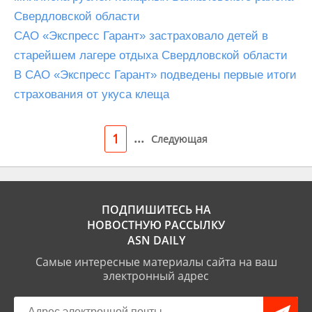
Свердловской области
САО «Экспресс Гарант» застраховало детей в
старейшем лагере отдыха Свердловской области
В САО «Экспресс Гарант» подведены первые итоги
страхования от укуса клеща
...
1
Следующая
ПОДПИШИТЕСЬ НА
НОВОСТНУЮ РАССЫЛКУ
ASN DAILY
Самые интересные материалы сайта на ваш
электронный адрес