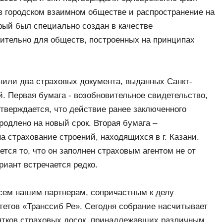
 городском взаимном обществе и распространение на
орый был специально создан в качестве
ительно для обществ, построенных на принципах
нили два страховых документа, выданных Санкт-
. Первая бумага - возобновительное свидетельство,
дтверждается, что действие ранее заключенного
одлено на новый срок. Вторая бумага –
а страхование строений, находящихся в г. Казани.
тся то, что он заполнен страховым агентом не от
риант встречается редко.
сем нашим партнерам, сопричастным к делу
тетов «Транссиб Ре». Сегодня собрание насчитывает
сятков страховых досок, принадлежавших различным