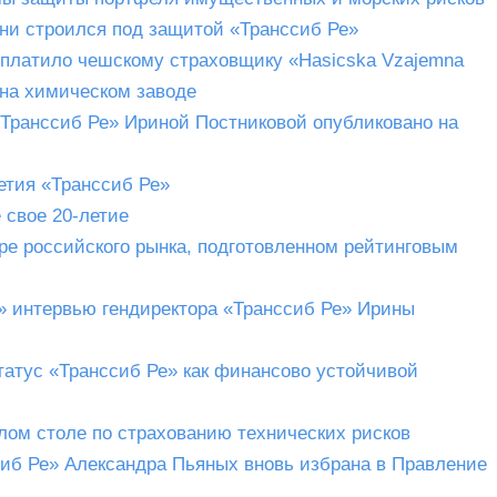
ни строился под защитой «Транссиб Ре»
ыплатило чешскому страховщику «Hasicska Vzajemna
у на химическом заводе
Транссиб Ре» Ириной Постниковой опубликовано на
етия «Транссиб Ре»
 свое 20-летие
ре российского рынка, подготовленном рейтинговым
 интервью гендиректора «Транссиб Ре» Ирины
атус «Транссиб Ре» как финансово устойчивой
лом столе по страхованию технических рисков
иб Ре» Александра Пьяных вновь избрана в Правление