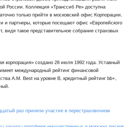
й России. Коллекция «Транссиб Ре» доступна
точно только прийти в московский офис Корпорации.
еги и партнеры, которые посещают офис «Европейского
т, видя такое представительное собрание страховых
я корпорация» создано 28 июля 1992 года. Уставный
я имеет международный рейтинг финансовой
тва A.M. Best на уровне B, кредитный рейтинг bb+,
ный.
дцатый раз приняли участие в перестраховочном
мы защиты портфеля имущественных и морских рисков