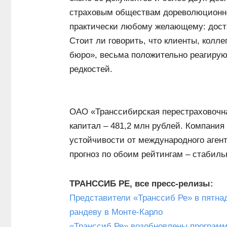
страховым обществам дореволюционно
практически любому желающему: доста
Стоит ли говорить, что клиенты, колл
бюро», весьма положительно реагирую
редкостей.
ОАО «Транссибирская перестраховочна
капитал – 481,2 млн рублей. Компани
устойчивости от международного агентс
прогноз по обоим рейтингам – стабиль
ТРАНССИБ РЕ, все пресс-релизы:
Представители «Транссиб Ре» в пятна
рандеву в Монте-Карло
«Транссиб Ре» возобновлены програм