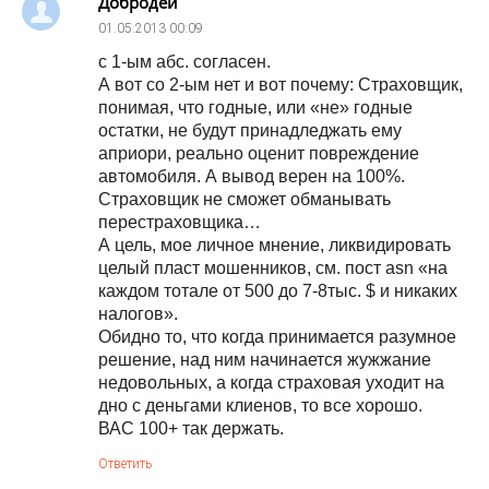
Добродей
01.05.2013
00:09
с 1-ым абс. согласен.
А вот со 2-ым нет и вот почему: Страховщик,
понимая, что годные, или «не» годные
остатки, не будут принадледжать ему
априори, реально оценит повреждение
автомобиля. А вывод верен на 100%.
Страховщик не сможет обманывать
перестраховщика…
А цель, мое личное мнение, ликвидировать
целый пласт мошенников, см. пост asn «на
каждом тотале от 500 до 7-8тыс. $ и никаких
налогов».
Обидно то, что когда принимается разумное
решение, над ним начинается жужжание
недовольных, а когда страховая уходит на
дно с деньгами клиенов, то все хорошо.
ВАС 100+ так держать.
Ответить