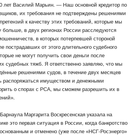
10 лет Василий Марьин. — Наш основной кредитор по
вщиков, их требования не подтверждены решениями
 претензий к качеству этих требований, которые мы
у больше, в двух регионах России расследуются
мошенничеств, в которых потерпевшей стороной
ле пострадавших от этого длительного судебного
торые не могут получить свои деньги после
х судебных тяжб. Я ответственно заявляю, что мы
ждённые решениями судов, в течение двух месяцев
сть распоряжаться имуществом и денежными
орить о спорах с РСА, мы сможем разрешить их в
ений».
арнаула Маргарита Воскресенская указала на
ике это первая ситуация в России, когда банкротство
боснованным и отменено (уже после «НСГ-Росэнерго»