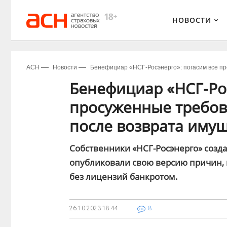
НОВОСТИ
АСН
Новости
Бенефициар «НСГ-Росэнерго»: погасим все пр
Бенефициар «НСГ-Рос
просуженные требов
после возврата имущ
Собственники «НСГ-Росэнерго» созд
опубликовали свою версию причин, 
без лицензий банкротом.
26.10.2023
18:44
8