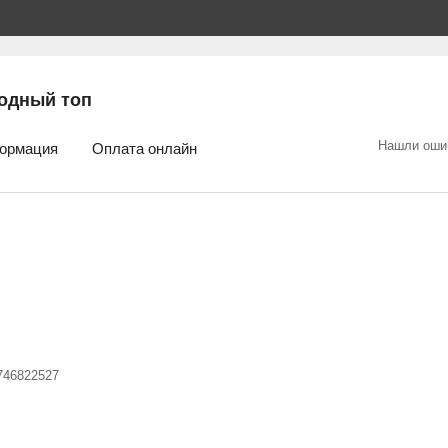
одный топ
Нашли оши
ормация
Оплата онлайн
746822527