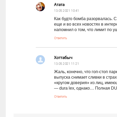
Атата
13.05.2021
10:41
Как будто бомба разорвалась. С
еще и во всех новостях в интер
напомнил о том, что лимит по у
Ответить
Хоттабыч
13.05.2021
11:21
Жаль, конечно, что гоп-стоп пар
выпуска снимает сливки в стр
«кругом доверия» из лиц, име
— dura lex, однако… Полная D
Ответить